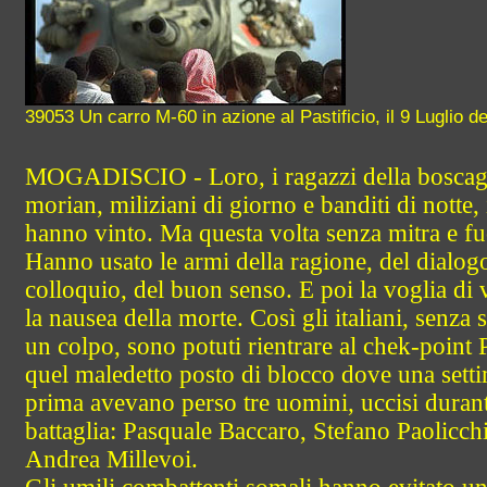
39053 Un carro M-60 in azione al Pastificio, il 9 Luglio d
MOGADISCIO - Loro, i ragazzi della boscagl
morian, miliziani di giorno e banditi di notte, 
hanno vinto. Ma questa volta senza mitra e fuc
Hanno usato le armi della ragione, del dialogo
colloquio, del buon senso. E poi la voglia di v
la nausea della morte. Così gli italiani, senza 
un colpo, sono potuti rientrare al chek-point 
quel maledetto posto di blocco dove una sett
prima avevano perso tre uomini, uccisi durant
battaglia: Pasquale Baccaro, Stefano Paolicchi
Andrea Millevoi.