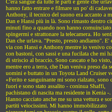
C'era sangue da tutte le parti e gente che urlav
hanno fatto entrare e filmare un po' di cadaver
Anthony, il tecnico del suono era accanto a m
Dan e Hansi più in là. Sono rimasto dentro c
minuti fino a quando non hanno comuinciato
spingermi e strattonare la telecamera. Ho sent
Dan che urlava. "Presto, presto andiamo". E' 
via con Hansi e Anthony mentre io venivo co
con bastoni, con sassi e una fucilata che mi h
di striscio al braccio. Sono cascato e ho visto,
mentre ero a terra, che Dan veniva preso da s
uomini e buttato in un Toyota Land Cruiser v
«Ferito e sanguinante mi sono rialzato, sono 
fuori e sono stato assalito - coninua Shaffi,
pachistano di nascita ma residente in Kenia -.
Hanno cacciato anche me su una vettura e so
partiti velocissimi. Mi hanno immobilizzato