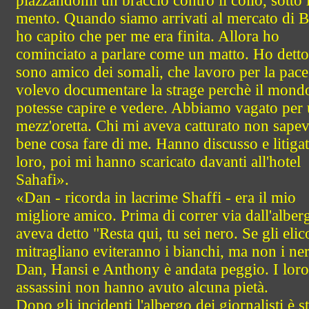
piazzandomi un braccio contro il collo, sotto i
mento. Quando siamo arrivati al mercato di 
ho capito che per me era finita. Allora ho
cominciato a parlare come un matto. Ho detto
sono amico dei somali, che lavoro per la pace
volevo documentare la strage perchè il mond
potesse capire e vedere. Abbiamo vagato per
mezz'oretta. Chi mi aveva catturato non sape
bene cosa fare di me. Hanno discusso e litigat
loro, poi mi hanno scaricato davanti all'hotel
Sahafi».
«Dan - ricorda in lacrime Shaffi - era il mio
migliore amico. Prima di correr via dall'alber
aveva detto "Resta qui, tu sei nero. Se gli elico
mitragliano eviteranno i bianchi, ma non i ner
Dan, Hansi e Anthony è andata peggio. I loro
assassini non hanno avuto alcuna pietà.
Dopo gli incidenti l'albergo dei giornalisti è s