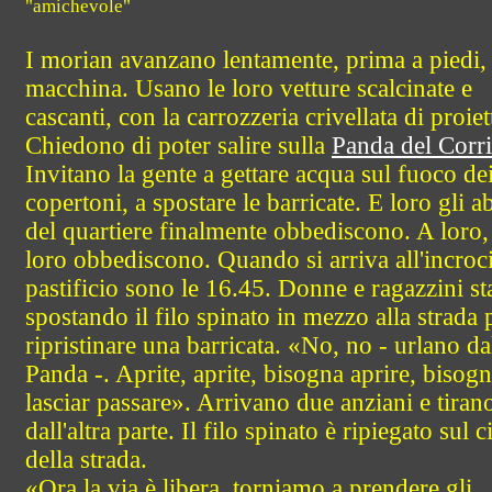
"amichevole"
I morian avanzano lentamente, prima a piedi, 
macchina. Usano le loro vetture scalcinate e
cascanti, con la carrozzeria crivellata di proiett
Chiedono di poter salire sulla
Panda del Corri
Invitano la gente a gettare acqua sul fuoco de
copertoni, a spostare le barricate. E loro gli ab
del quartiere finalmente obbediscono. A loro,
loro obbediscono. Quando si arriva all'incroc
pastificio sono le 16.45. Donne e ragazzini s
spostando il filo spinato in mezzo alla strada 
ripristinare una barricata. «No, no - urlano da
Panda -. Aprite, aprite, bisogna aprire, bisog
lasciar passare». Arrivano due anziani e tiran
dall'altra parte. Il filo spinato è ripiegato sul c
della strada.
«Ora la via è libera, torniamo a prendere gli