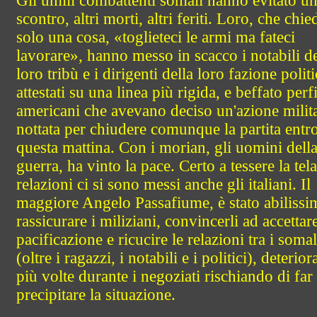
Gli umili combattenti somali hanno evitato un
scontro, altri morti, altri feriti. Loro, che chi
solo una cosa, «toglieteci le armi ma fateci
lavorare», hanno messo in scacco i notabili de
loro tribù e i dirigenti della loro fazione politi
attestati su una linea più rigida, e beffato perf
americani che avevano deciso un'azione milita
nottata per chiudere comunque la partita entr
questa mattina. Con i morian, gli uomini dell
guerra, ha vinto la pace. Certo a tessere la tela
relazioni ci si sono messi anche gli italiani. Il
maggiore Angelo Passafiume, è stato abilissi
rassicurare i miliziani, convincerli ad accettare
pacificazione e ricucire le relazioni tra i somal
(oltre i ragazzi, i notabili e i politici), deterior
più volte durante i negoziati rischiando di far
precipitare la situazione.