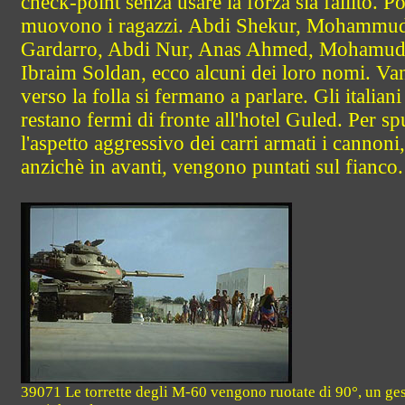
check-point senza usare la forza sia fallito. Po
muovono i ragazzi. Abdi Shekur, Mohammu
Gardarro, Abdi Nur, Anas Ahmed, Mohamu
Ibraim Soldan, ecco alcuni dei loro nomi. V
verso la folla si fermano a parlare. Gli italiani
restano fermi di fronte all'hotel Guled. Per sp
l'aspetto aggressivo dei carri armati i cannoni,
anzichè in avanti, vengono puntati sul fianco.
39071 Le torrette degli M-60 vengono ruotate di 90°, un ge