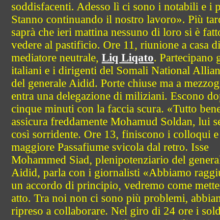
soddisfacenti. Adesso lì ci sono i notabili e i p
Stanno continuando il nostro lavoro». Più tard
saprà che ieri mattina nessuno di loro si è fatt
vedere al pastificio. Ore 11, riunione a casa d
mediatore neutrale,
Liq Liqato
. Partecipano g
italiani e i dirigenti del Somali National Allia
del generale Aidid. Porte chiuse ma a mezzo
entra una delegazione di miliziani. Escono d
cinque minuti con la faccia scura. «Tutto ben
assicura freddamente Mohamud Soldan, lui 
così sorridente. Ore 13, finiscono i colloqui e 
maggiore Passafiume svicola dal retro. Isse
Mohammed Siad, plenipotenziario del genera
Aidid, parla con i giornalisti «Abbiamo ragg
un accordo di principio, vedremo come mette
atto. Tra noi non ci sono più problemi, abbi
ripreso a collaborare. Nel giro di 24 ore i sold