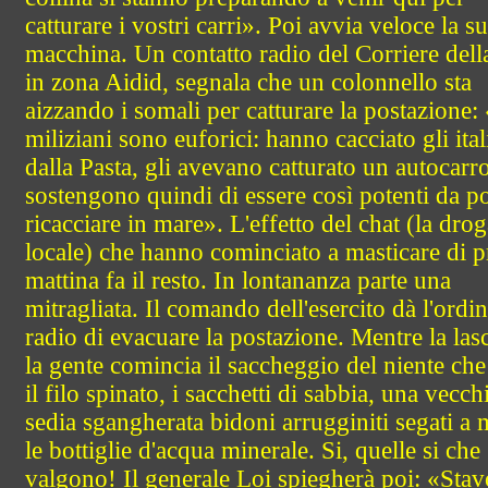
catturare i vostri carri». Poi avvia veloce la s
macchina. Un contatto radio del Corriere dell
in zona Aidid, segnala che un colonnello sta
aizzando i somali per catturare la postazione: 
miliziani sono euforici: hanno cacciato gli ital
dalla Pasta, gli avevano catturato un autocarro
sostengono quindi di essere così potenti da po
ricacciare in mare». L'effetto del chat (la dro
locale) che hanno cominciato a masticare di 
mattina fa il resto. In lontananza parte una
mitragliata. Il comando dell'esercito dà l'ordi
radio di evacuare la postazione. Mentre la la
la gente comincia il saccheggio del niente che 
il filo spinato, i sacchetti di sabbia, una vecch
sedia sgangherata bidoni arrugginiti segati a 
le bottiglie d'acqua minerale. Si, quelle si che
valgono! Il generale Loi spiegherà poi: «Stav