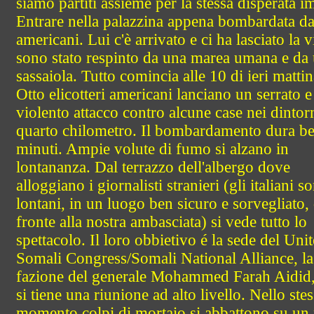
siamo partiti assieme per la stessa disperata i
Entrare nella palazzina appena bombardata da
americani. Lui c'è arrivato e ci ha lasciato la vi
sono stato respinto da una marea umana e da
sassaiola. Tutto comincia alle 10 di ieri mattin
Otto elicotteri americani lanciano un serrato e
violento attacco contro alcune case nei dintor
quarto chilometro. Il bombardamento dura b
minuti. Ampie volute di fumo si alzano in
lontananza. Dal terrazzo dell'albergo dove
alloggiano i giornalisti stranieri (gli italiani s
lontani, in un luogo ben sicuro e sorvegliato, 
fronte alla nostra ambasciata) si vede tutto lo
spettacolo. Il loro obbietivo é la sede del Uni
Somali Congress/Somali National Alliance, la
fazione del generale Mohammed Farah Aidid
si tiene una riunione ad alto livello. Nello ste
momento colpi di mortaio si abbattono su un