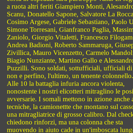
a ruota altri feriti Giampiero Monti, Alesandr
Scanu, Donatello Sapone, Salvatore La Rocca
Cosimo Argese, Gabriele Sebastiano, Paolo U
Simone Torresani, Gianfranco Paglia, Massim
Zaniolo, Giorgio Vitaletti, Francesco Filogam
Andrea Badioni, Roberto Sammaruga, Giuse
Zivillica, Mauro Vicenzetto, Carmelo Mandol
Biagio Nunziante, Martino Gallo e Alessandr
Puzzilli. Sono soldati, sottufficiali, ufficiali di
non e perfino, l'ultimo, un tenente colonnello
Alle 10 la battaglia infuria ancora violenta,
nonostente i nostri elicotteri mitraglino le pos
avversarie. I somali mettono in azione anche 
tecniche, la camionettte che montano sul cass
una mitragliatrice di grosso calibro. Dal chec
chiedono rinforzi, ma una colonna che sta
muovendo in aiuto cade in un'imboscata lung