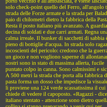
porto vecchio e all'ambasciata, e viene lasciat
solo check-point quello del Ferro, all'angolo t
strada delle Forze armate e la strada per Bala
paio di chilometri dietro la fabbrica della Past
Resta il posto italiano più avanzato. A guardi
decina di soldati e due carri armati. Regna un
calma irreale. Il bunker di sacchetti di sabbia 
pieno di bottiglie d'acqua. In strada solo ragaz
incoscienti del pericolo: credono che la guerra
un gioco e non vogliono saperne di allontanar
nostri sono in stato di massima allerta, fucile
puntato colpo in canna. Sono calmissimi e sic
A 500 metri la strada che porta alla fabbrica d
pasta forma un dosso che impedisce la visual
lì proviene una 124 verde scassatissima il cui 
chiede di vedere il capoposto. «Ragazzi - dice
italiano stentato - attenzione sono dietro quell
collina si stanno preparando a venir qui per