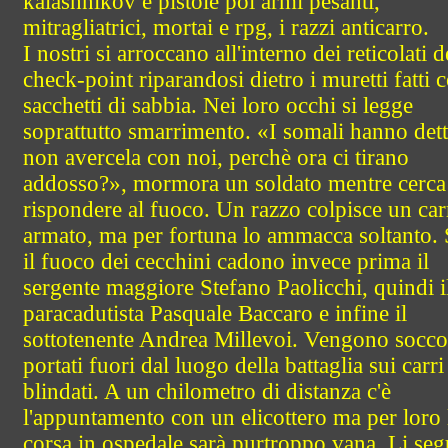
kalashnikov e pistole poi armi pesanti,
mitragliatrici, mortai e rpg, i razzi anticarro.
I nostri si arroccano all'interno dei reticolati d
check-point riparandosi dietro i muretti fatti 
sacchetti di sabbia. Nei loro occhi si legge
soprattutto smarrimento. «I somali hanno dett
non avercela con noi, perchè ora ci tirano
addosso?», mormora un soldato mentre cerca
rispondere al fuoco. Un razzo colpisce un car
armato, ma per fortuna lo ammacca soltanto. 
il fuoco dei cecchini cadono invece prima il
sergente maggiore Stefano Paolicchi, quindi i
paracadutista Pasquale Baccaro e infine il
sottotenente Andrea Millevoi. Vengono socco
portati fuori dal luogo della battaglia sui carri
blindati. A un chilometro di distanza c'è
l'appuntamento con un elicottero ma per loro 
corsa in ospedale sarà purtroppo vana. Li se